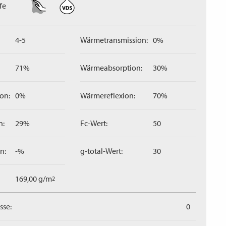
fe
4-5
Wärmetransmission:
0%
71%
Wärmeabsorption:
30%
on:
0%
Wärmereflexion:
70%
n:
29%
Fc-Wert:
50
n:
-%
g-total-Wert:
30
169,00 g/m
2
sse:
0