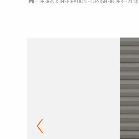
HOME
–
DESIGN & INSPIRATION
–
DESIGNFINDER
–
214.0