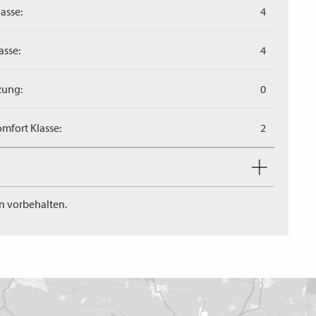
asse:
4
asse:
4
zung:
0
mfort Klasse:
2
n vorbehalten.