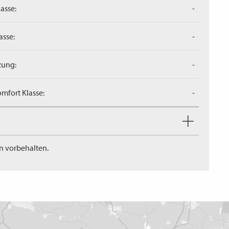
asse:
-
asse:
-
zung:
-
mfort Klasse:
-
n vorbehalten.