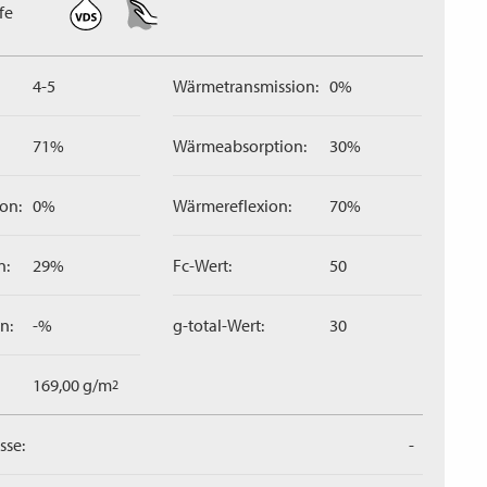
fe
4-5
Wärmetransmission:
0%
71%
Wärmeabsorption:
30%
on:
0%
Wärmereflexion:
70%
n:
29%
Fc-Wert:
50
n:
-%
g-total-Wert:
30
169,00 g/m
2
sse:
-