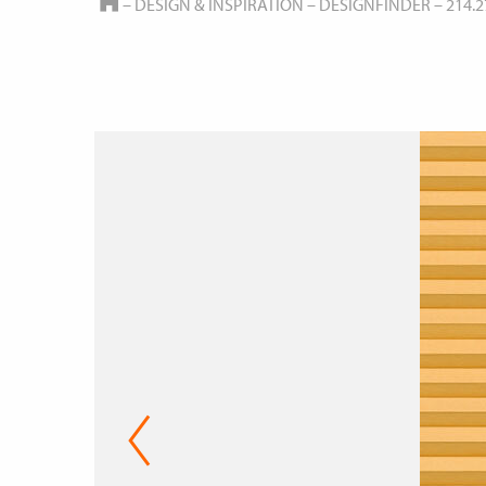
HOME
–
DESIGN & INSPIRATION
–
DESIGNFINDER
–
214.2