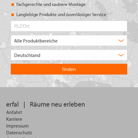
Fachgerechte und saubere Montage
Langlebige Produkte und zuverlässiger Service
PLZ/Ort
Produktbereich
Auswahl
Wählen
Sie
in
welchem
Land
Sie
suchen
wollen
erfal
|
Räume neu erleben
Anfahrt
Karriere
Impressum
Datenschutz