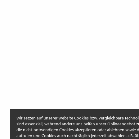
Wir setzen auf unserer Website Cookies bzw. vergleichbare Technol
sind essenziell, während andere uns helfen unser Onlineangebot z
die nicht-notwendigen Cookies akzeptieren oder ablehnen sowie di
aufrufen und Cookies auch nachträglich jederzeit abwählen, z.B. üb