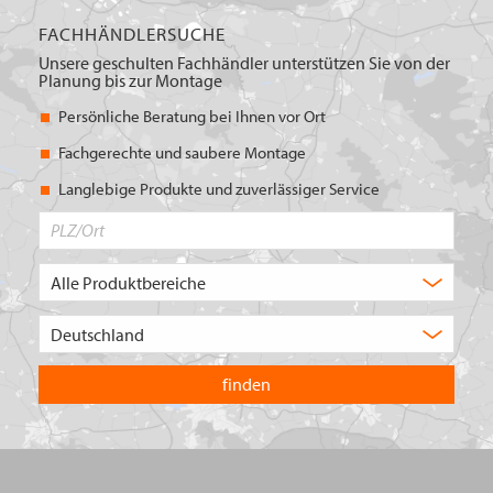
FACHHÄNDLERSUCHE
Unsere geschulten Fachhändler unterstützen Sie von der
Planung bis zur Montage
Persönliche Beratung bei Ihnen vor Ort
Fachgerechte und saubere Montage
Langlebige Produkte und zuverlässiger Service
PLZ/Ort
Produktbereich
Auswahl
Wählen
Sie
in
welchem
Land
Sie
suchen
wollen