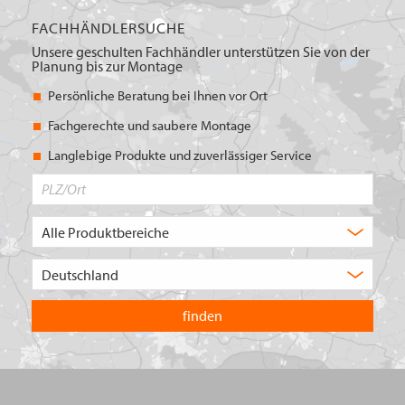
FACHHÄNDLERSUCHE
Unsere geschulten Fachhändler unterstützen Sie von der
Planung bis zur Montage
Persönliche Beratung bei Ihnen vor Ort
Fachgerechte und saubere Montage
Langlebige Produkte und zuverlässiger Service
PLZ/Ort
Produktbereich
Auswahl
Wählen
Sie
in
welchem
Land
Sie
suchen
wollen