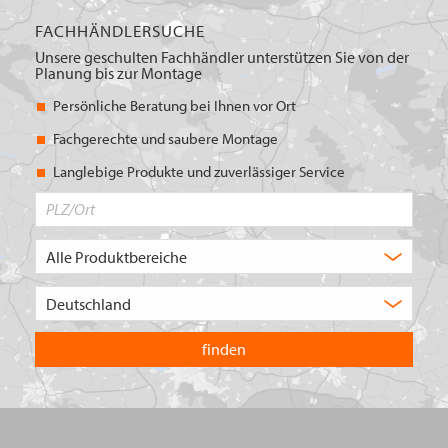
FACHHÄNDLERSUCHE
Unsere geschulten Fachhändler unterstützen Sie von der
Planung bis zur Montage
Persönliche Beratung bei Ihnen vor Ort
Fachgerechte und saubere Montage
Langlebige Produkte und zuverlässiger Service
PLZ/Ort
Produktbereich
Auswahl
Wählen
Sie
in
welchem
Land
Sie
suchen
wollen