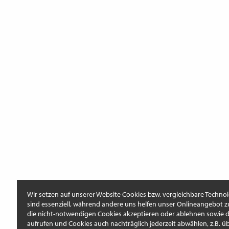
Wir setzen auf unserer Website Cookies bzw. vergleichbare Technol
sind essenziell, während andere uns helfen unser Onlineangebot z
die nicht-notwendigen Cookies akzeptieren oder ablehnen sowie di
aufrufen und Cookies auch nachträglich jederzeit abwählen, z.B. üb