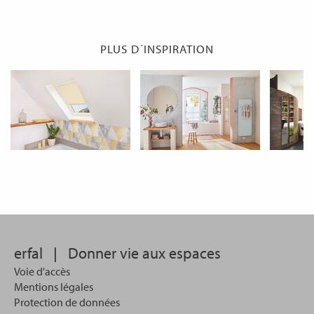
PLUS D´INSPIRATION
erfal
|
Donner vie aux espaces
Voie d'accès
Mentions légales
Protection de données