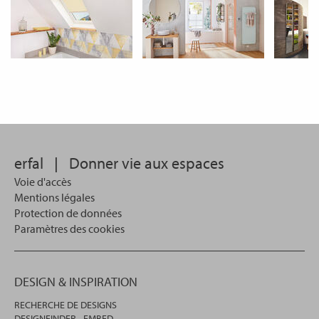
erfal
|
Donner vie aux espaces
Voie d'accès
Mentions légales
Protection de données
Paramètres des cookies
DESIGN & INSPIRATION
RECHERCHE DE DESIGNS
DESIGNFINDER - EMBED