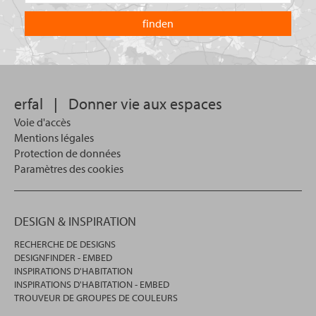
recherchez-
pays
vous
dans
?
lequel
vous
souhaitez
effectuer
votre
erfal
|
Donner vie aux espaces
recherche.
Voie d'accès
Mentions légales
Protection de données
Paramètres des cookies
DESIGN & INSPIRATION
RECHERCHE DE DESIGNS
DESIGNFINDER - EMBED
INSPIRATIONS D'HABITATION
INSPIRATIONS D'HABITATION - EMBED
TROUVEUR DE GROUPES DE COULEURS