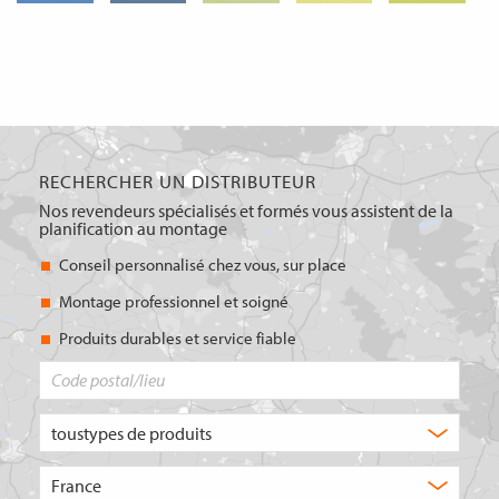
RECHERCHER UN DISTRIBUTEUR
Nos revendeurs spécialisés et formés vous assistent de la
planification au montage
Conseil personnalisé chez vous, sur place
Montage professionnel et soigné
Produits durables et service fiable
Code
postal/lieu
Quel
type
de
Choisissez
produit
le