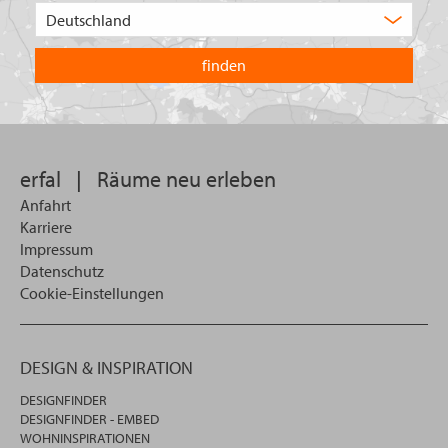
Wählen
Sie
in
welchem
Land
Sie
suchen
wollen
erfal
|
Räume neu erleben
Anfahrt
Karriere
Impressum
Datenschutz
Cookie-Einstellungen
DESIGN & INSPIRATION
DESIGNFINDER
DESIGNFINDER - EMBED
WOHNINSPIRATIONEN