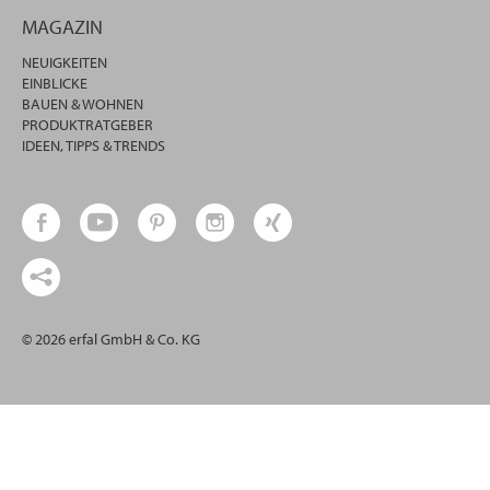
MAGAZIN
NEUIGKEITEN
EINBLICKE
BAUEN & WOHNEN
PRODUKTRATGEBER
IDEEN, TIPPS & TRENDS
© 2026 erfal GmbH & Co. KG