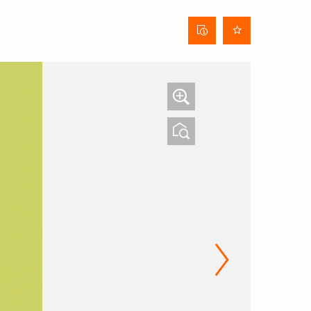
Fiche
technique
du tissu