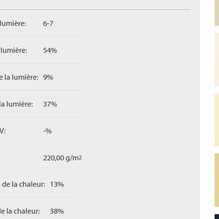
 lumière:
6-7
 lumière:
54%
 la lumière:
9%
la lumière:
37%
V:
-%
220,00 g/m
2
 de la chaleur:
13%
e la chaleur:
38%