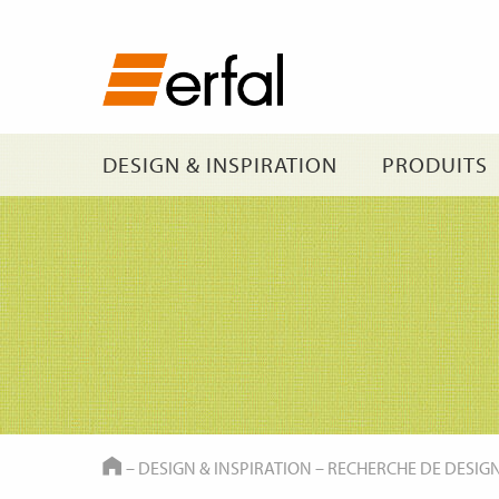
DESIGN & INSPIRATION
PRODUITS
HOME
–
DESIGN & INSPIRATION
–
RECHERCHE DE DESIG