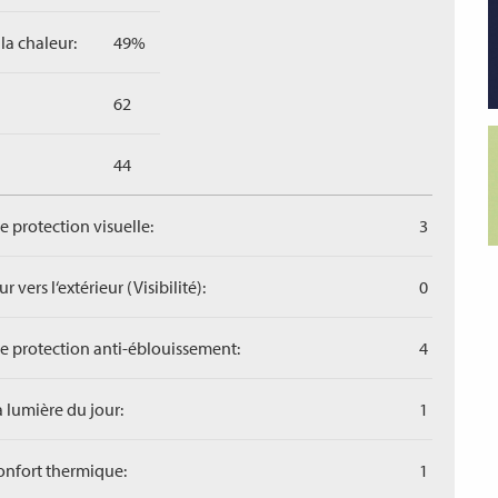
la chaleur:
49%
62
44
de protection visuelle:
3
r vers l‘extérieur (Visibilité):
0
de protection anti-éblouissement:
4
a lumière du jour:
1
confort thermique:
1