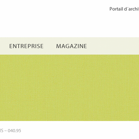
Passer
Portail d´archi
au
contenu
ENTREPRISE
MAGAZINE
NS
–
040.95