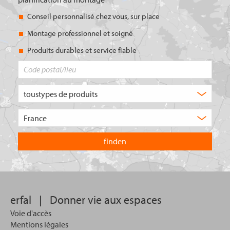
Conseil personnalisé chez vous, sur place
Montage professionnel et soigné
Produits durables et service fiable
Code
postal/lieu
Quel
type
de
Choisissez
produit
le
recherchez-
pays
vous
dans
?
lequel
vous
souhaitez
effectuer
votre
erfal
|
Donner vie aux espaces
recherche.
Voie d'accès
Mentions légales