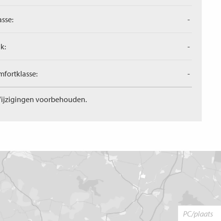
asse:
-
k:
-
fortklasse:
-
ijzigingen voorbehouden.