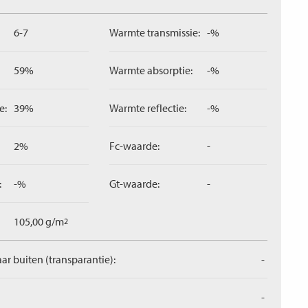
6-7
Warmte transmissie:
-%
59%
Warmte absorptie:
-%
e:
39%
Warmte reflectie:
-%
2%
Fc-waarde:
-
:
-%
Gt-waarde:
-
105,00 g/m
2
aar buiten (transparantie):
-
-