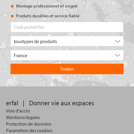
Montage professionnel et soigné
Produits durables et service fiable
Code
postal/lieu
Quel
type
de
Choisissez
produit
le
recherchez-
pays
vous
dans
?
lequel
vous
souhaitez
effectuer
votre
erfal
|
Donner vie aux espaces
recherche.
Voie d'accès
Mentions légales
Protection de données
Paramètres des cookies