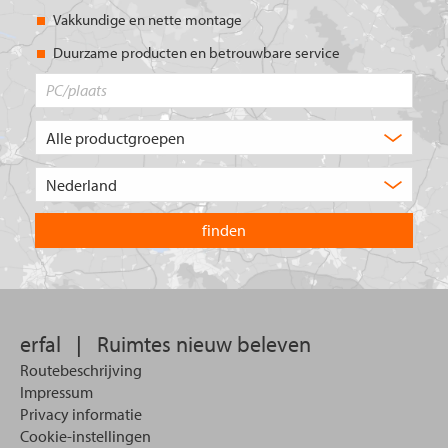
Vakkundige en nette montage
Duurzame producten en betrouwbare service
PC/plaats
Welk
type
product
Kies
zoekt
het
u?
land
waarin
u
wilt
zoeken.
erfal
|
Ruimtes nieuw beleven
Routebeschrijving
Impressum
Privacy informatie
Cookie-instellingen