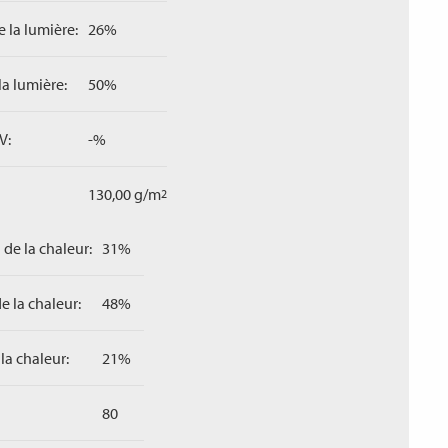
 la lumière:
26%
la lumière:
50%
V:
-%
130,00 g/m
2
 de la chaleur:
31%
e la chaleur:
48%
la chaleur:
21%
80