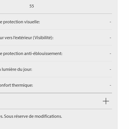
55
de protection visuelle:
-
r vers l‘extérieur (Visibilité):
-
de protection anti-éblouissement:
-
a lumière du jour:
-
confort thermique:
-
s. Sous réserve de modifications.