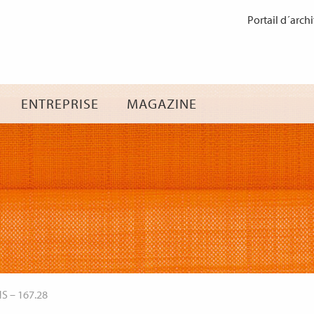
Passer
Portail d´archi
au
contenu
ENTREPRISE
MAGAZINE
NS
–
167.28