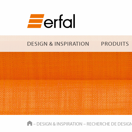
DESIGN & INSPIRATION
PRODUITS
HOME
–
DESIGN & INSPIRATION
–
RECHERCHE DE DESIG