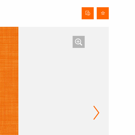
Fiche
technique
du tissu