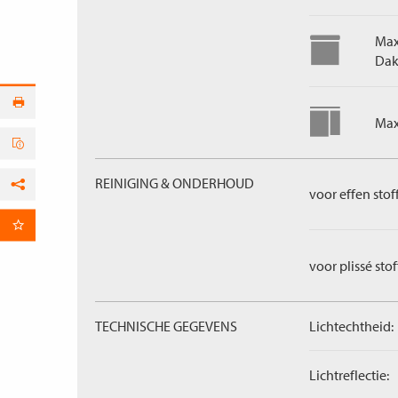
Max
Dak
Max
REINIGING & ONDERHOUD
voor effen stof
Facebook
per E-mail
voor plissé sto
TECHNISCHE GEGEVENS
Lichtechtheid:
Lichtreflectie: