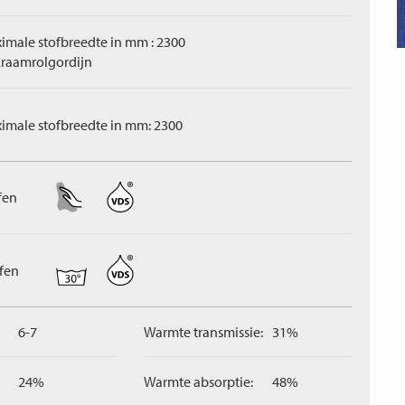
imale stofbreedte in mm : 2300
raamrolgordijn
imale stofbreedte in mm: 2300
fen
ffen
6-7
Warmte transmissie:
31%
24%
Warmte absorptie:
48%