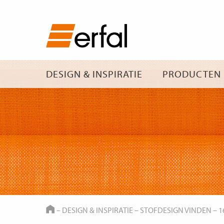
DESIGN & INSPIRATIE
PRODUCTEN
HOME
–
DESIGN & INSPIRATIE
–
STOFDESIGN VINDEN
–
1