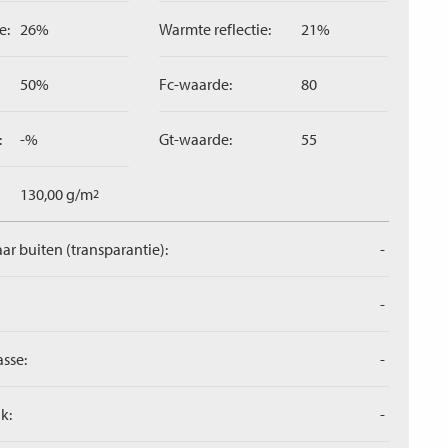
e:
26%
Warmte reflectie:
21%
50%
Fc-waarde:
80
:
-%
Gt-waarde:
55
130,00 g/m
2
aar buiten (transparantie):
-
-
asse:
-
k:
-