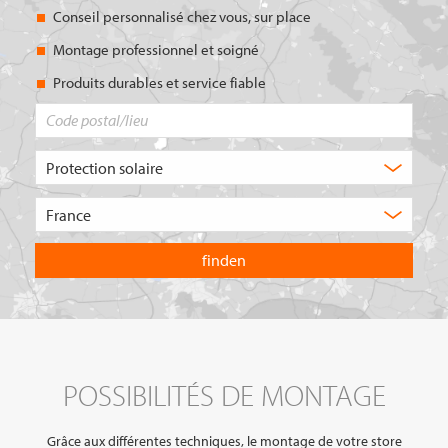
Conseil personnalisé chez vous, sur place
Montage professionnel et soigné
Produits durables et service fiable
Code
postal/lieu
Quel
type
de
Choisissez
produit
le
recherchez-
pays
vous
dans
?
lequel
vous
souhaitez
effectuer
votre
recherche.
POSSIBILITÉS DE MONTAGE
Grâce aux différentes techniques, le montage de votre store