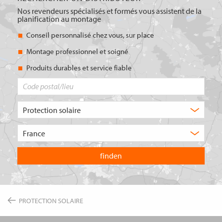
Nos revendeurs spécialisés et formés vous assistent de la
planification au montage
Conseil personnalisé chez vous, sur place
Montage professionnel et soigné
Produits durables et service fiable
Code
postal/lieu
Quel
type
de
Choisissez
produit
le
recherchez-
pays
vous
dans
?
lequel
vous
souhaitez
effectuer
PROTECTION SOLAIRE
votre
recherche.