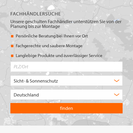
FACHHÄNDLERSUCHE
Unsere geschulten Fachhändler unterstützen Sie von der
Planung bis zur Montage
Persönliche Beratung bei Ihnen vor Ort
Fachgerechte und saubere Montage
Langlebige Produkte und zuverlässiger Service
PLZ/Ort
Produktbereich
Auswahl
Wählen
Sie
in
welchem
Land
Sie
suchen
wollen