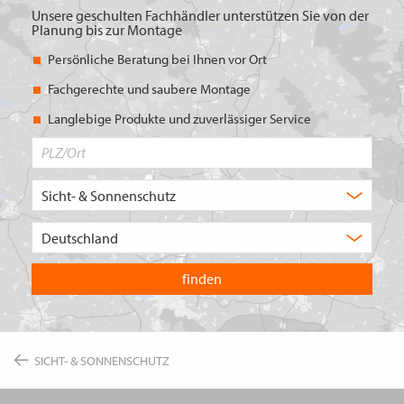
Unsere geschulten Fachhändler unterstützen Sie von der
Planung bis zur Montage
Persönliche Beratung bei Ihnen vor Ort
Fachgerechte und saubere Montage
Langlebige Produkte und zuverlässiger Service
PLZ/Ort
Produktbereich
Auswahl
Wählen
Sie
in
welchem
Land
Sie
suchen
wollen
SICHT- & SONNENSCHUTZ