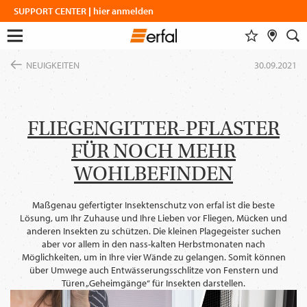
SUPPORT CENTER | hier anmelden
MERKLISTE
FACHHÄNDLERSUCHE
SUCHE
Menu
Zum
öffnen
NEUIGKEITEN
30.09.2021
Inhalt
DESIGN & INSPIRATION
springen
Alle anzeigen
Dieser Inhalt benötigt ihre
Zustimmung zur Einbindung von
DESIGNFINDER
PRODUKTE
GoogleMaps
.
WOHNINSPIRATIONEN
FLIEGENGITTER-PFLASTER
SICHT- & SONNENSCHUTZ
UNTERNEHMEN
SCHATTENFINDER
FÜR NOCH MEHR
INSEKTENSCHUTZ
Einmalig erlauben
FARBGRUPPENFINDER
MESSEN
MAGAZIN
VORHANGSTANGEN & -SCHIENEN
WOHLBEFINDEN
SERVICE
SMART HOME
Immer erlauben
NEUIGKEITEN
ÜBER ERFAL
COFLEX FARBPROGRAMM
EINBLICKE
Maßgenau gefertigter Insektenschutz von erfal ist die beste
KARRIERE
Lösung, um Ihr Zuhause und Ihre Lieben vor Fliegen, Mücken und
Karriere
BAUEN & WOHNEN
ERFAL APPS
anderen Insekten zu schützen. Die kleinen Plagegeister suchen
PRODUKTRATGEBER
VERBÄNDE & KOOPERATIONSPARTNER
Architekten
portal
aber vor allem in den nass-kalten Herbstmonaten nach
IDEEN, TIPPS & TRENDS
Möglichkeiten, um in Ihre vier Wände zu gelangen. Somit können
ANFAHRT
über Umwege auch Entwässerungsschlitze von Fenstern und
KONTAKTDATEN
Türen „Geheimgänge“ für Insekten darstellen.
SPRACHE