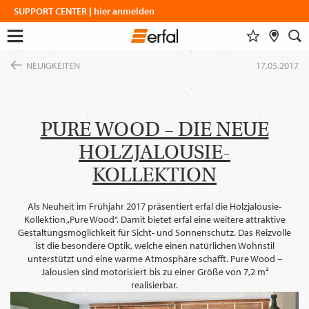
SUPPORT CENTER | hier anmelden
MERKLISTE
FACHHÄNDLERSUCHE
SUCHE
Menu
Zum
öffnen
NEUIGKEITEN
17.05.2017
Inhalt
DESIGN & INSPIRATION
springen
Alle anzeigen
Dieser Inhalt benötigt ihre
Zustimmung zur Einbindung von
DESIGNFINDER
PRODUKTE
GoogleMaps
.
WOHNINSPIRATIONEN
PURE WOOD – DIE NEUE
SICHT- & SONNENSCHUTZ
UNTERNEHMEN
SCHATTENFINDER
HOLZJALOUSIE-
INSEKTENSCHUTZ
Einmalig erlauben
FARBGRUPPENFINDER
MESSEN
MAGAZIN
VORHANGSTANGEN & -SCHIENEN
KOLLEKTION
SERVICE
SMART HOME
Immer erlauben
NEUIGKEITEN
ÜBER ERFAL
COFLEX FARBPROGRAMM
EINBLICKE
Als Neuheit im Frühjahr 2017 präsentiert erfal die Holzjalousie-
KARRIERE
Kollektion „Pure Wood“. Damit bietet erfal eine weitere attraktive
Karriere
BAUEN & WOHNEN
ERFAL APPS
Gestaltungsmöglichkeit für Sicht- und Sonnenschutz. Das Reizvolle
PRODUKTRATGEBER
VERBÄNDE & KOOPERATIONSPARTNER
Architekten
portal
ist die besondere Optik, welche einen natürlichen Wohnstil
IDEEN, TIPPS & TRENDS
unterstützt und eine warme Atmosphäre schafft. Pure Wood –
ANFAHRT
Jalousien sind motorisiert bis zu einer Größe von 7,2 m²
KONTAKTDATEN
realisierbar.
SPRACHE