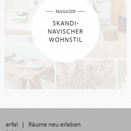
MAGAZIN
SKAN­DI­
NAVISCHER
WOHNSTIL
erfal
|
Räume neu erleben