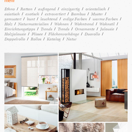
mehr
Ethno
Rattan
aufregend
einzigartig
orientalisch
asiatisch
exotisch
extrovertiert
Bambus
Muster
gemustert
bunt
leuchtend
erdige Farben
warme Farben
Holz
Naturmaterialien
Wohnen
Wohntrend
Wohnstil
Einrichtungstipps
Trends
Trends
Ornamente
Jalousie
Holzjalousie
Plissee
Flächenvorhänge
Duorollo
Doppelrollo
Rollos
Katalog
Natur