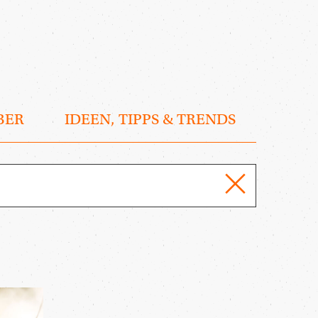
BER
IDEEN, TIPPS & TRENDS
reset
MAGAZIN
DURCHSUCHE