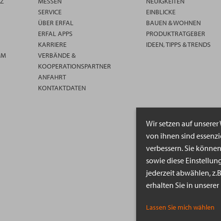
TZ
MESSEN
NEUIGKEITEN
SERVICE
EINBLICKE
ÜBER ERFAL
BAUEN & WOHNEN
ERFAL APPS
PRODUKTRATGEBER
KARRIERE
IDEEN, TIPPS & TRENDS
MM
VERBÄNDE &
KOOPERATIONSPARTNER
ANFAHRT
KONTAKTDATEN
Wir setzen auf unserer
von ihnen sind essenz
verbessern. Sie könne
sowie diese Einstellun
jederzeit abwählen, z.
erhalten Sie in unsere
Lassen Sie mich wählen