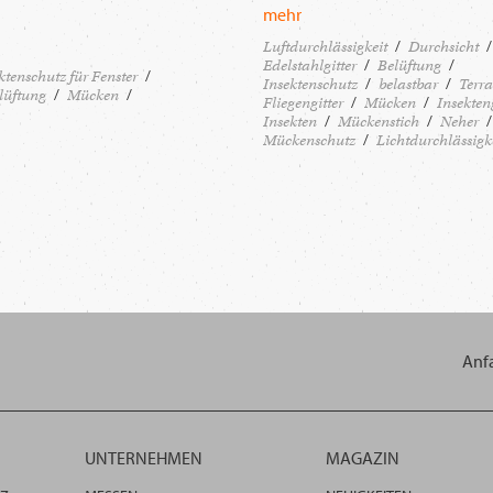
mehr
Luftdurchlässigkeit
Durchsicht
Edelstahlgitter
Belüftung
ktenschutz für Fenster
Insektenschutz
belastbar
Terra
lüftung
Mücken
Fliegengitter
Mücken
Insekteng
Insekten
Mückenstich
Neher
Mückenschutz
Lichtdurchlässigk
Anf
UNTERNEHMEN
MAGAZIN