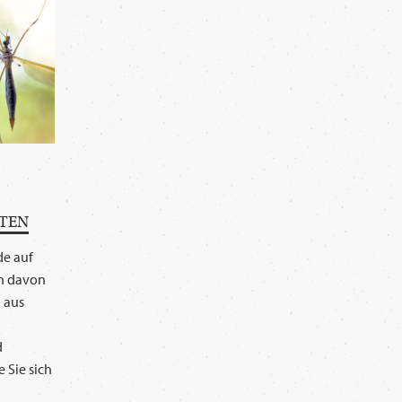
TEN
de auf
n davon
n aus
d
e Sie sich