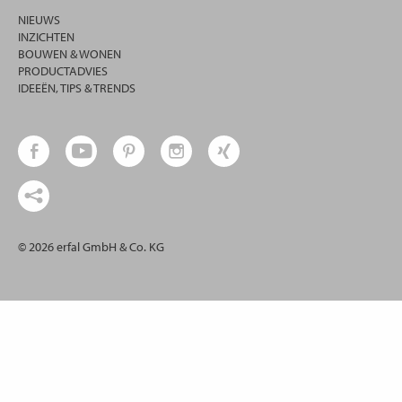
NIEUWS
INZICHTEN
BOUWEN & WONEN
PRODUCTADVIES
IDEEËN, TIPS & TRENDS
© 2026 erfal GmbH & Co. KG