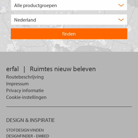
Welk
type
product
Kies
zoekt
het
u?
land
waarin
u
wilt
zoeken.
erfal
|
Ruimtes nieuw beleven
Routebeschrijving
Impressum
Privacy informatie
Cookie-instellingen
DESIGN & INSPIRATIE
STOFDESIGN VINDEN
DESIGNFINDER - EMBED