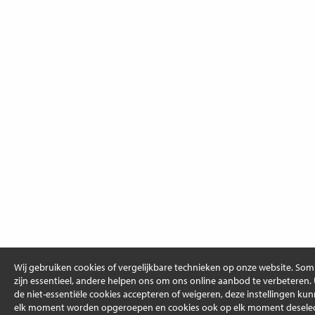
Wij gebruiken cookies of vergelijkbare technieken op onze website. So
zijn essentieel, andere helpen ons om ons online aanbod te verbeteren.
de niet-essentiële cookies accepteren of weigeren, deze instellingen ku
elk moment worden opgeroepen en cookies ook op elk moment deselec