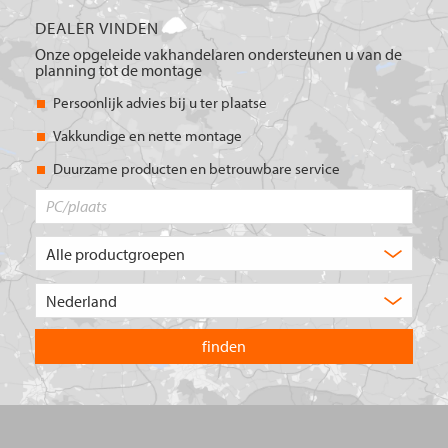
DEALER VINDEN
Onze opgeleide vakhandelaren ondersteunen u van de
planning tot de montage
Persoonlijk advies bij u ter plaatse
Vakkundige en nette montage
Duurzame producten en betrouwbare service
PC/plaats
Welk
type
product
Kies
zoekt
het
u?
land
waarin
u
wilt
zoeken.