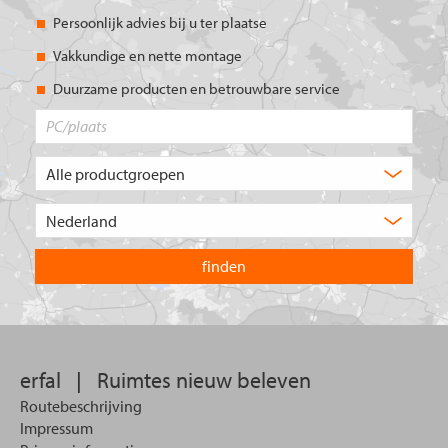
Persoonlijk advies bij u ter plaatse
Vakkundige en nette montage
Duurzame producten en betrouwbare service
PC/plaats
Welk
type
product
Kies
zoekt
het
u?
land
waarin
u
wilt
zoeken.
erfal
|
Ruimtes nieuw beleven
Routebeschrijving
Impressum