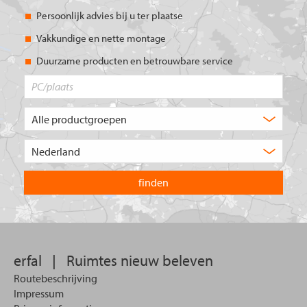
Persoonlijk advies bij u ter plaatse
Vakkundige en nette montage
Duurzame producten en betrouwbare service
PC/plaats
Welk
type
product
Kies
zoekt
het
u?
land
waarin
u
wilt
zoeken.
erfal
|
Ruimtes nieuw beleven
Routebeschrijving
Impressum