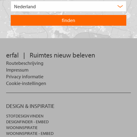
product
Kies
zoekt
het
u?
land
waarin
u
wilt
zoeken.
erfal
|
Ruimtes nieuw beleven
Routebeschrijving
Impressum
Privacy informatie
Cookie-instellingen
DESIGN & INSPIRATIE
STOFDESIGN VINDEN
DESIGNFINDER - EMBED
WOONINSPIRATIE
WOONINSPIRATIE - EMBED