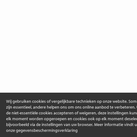
Wij gebruiken cookies of vergelijkbare technieken op onze website. So
zijn essentieel, andere helpen ons om ons online aanbod te verbeteren.
de niet-essentiële cookies accepteren of weigeren, deze instellingen ku
elk moment worden opgeroepen en cookies ook op elk moment deselec
bijvoorbeeld via de instellingen van uw browser. Meer informatie vindt u
onze gegevensbeschermingsverklaring