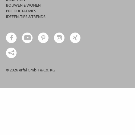
BOUWEN & WONEN
PRODUCTADVIES
IDEEËN, TIPS & TRENDS
© 2026 erfal GmbH & Co. KG