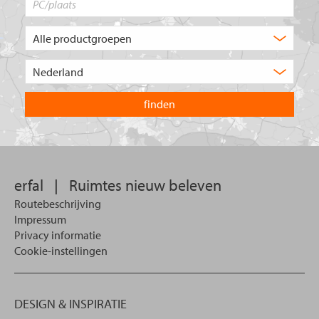
Welk
type
product
Kies
zoekt
het
u?
land
waarin
u
wilt
zoeken.
erfal
|
Ruimtes nieuw beleven
Routebeschrijving
Impressum
Privacy informatie
Cookie-instellingen
DESIGN & INSPIRATIE