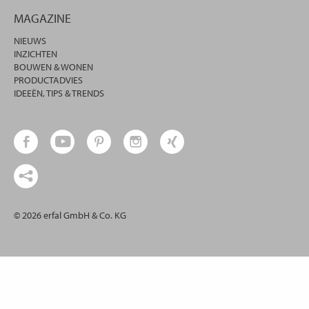
MAGAZINE
NIEUWS
INZICHTEN
BOUWEN & WONEN
PRODUCTADVIES
IDEEËN, TIPS & TRENDS
© 2026 erfal GmbH & Co. KG