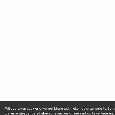
Wij gebruiken cookies of vergelijkbare technieken op onze website. So
zijn essentieel, andere helpen ons om ons online aanbod te verbeteren.