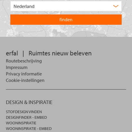
product
Kies
zoekt
het
u?
land
waarin
u
wilt
zoeken.
erfal
|
Ruimtes nieuw beleven
Routebeschrijving
Impressum
Privacy informatie
Cookie-instellingen
DESIGN & INSPIRATIE
STOFDESIGN VINDEN
DESIGNFINDER - EMBED
WOONINSPIRATIE
WOONINSPIRATIE - EMBED