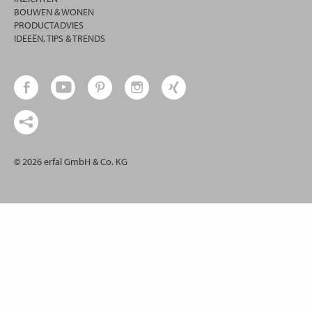
BOUWEN & WONEN
PRODUCTADVIES
IDEEËN, TIPS & TRENDS
© 2026 erfal GmbH & Co. KG