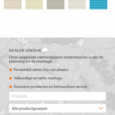
DEALER VINDEN
Onze opgeleide vakhandelaren ondersteunen u van de
planning tot de montage
Persoonlijk advies bij u ter plaatse
Vakkundige en nette montage
Duurzame producten en betrouwbare service
PC/plaats
Welk
type