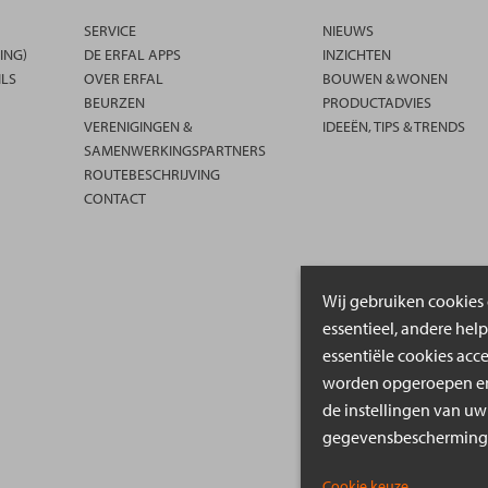
SERVICE
NIEUWS
ING)
DE ERFAL APPS
INZICHTEN
ILS
OVER ERFAL
BOUWEN & WONEN
BEURZEN
PRODUCTADVIES
VERENIGINGEN &
IDEEËN, TIPS & TRENDS
SAMENWERKINGSPARTNERS
ROUTEBESCHRIJVING
CONTACT
Wij gebruiken cookies 
essentieel, andere hel
essentiële cookies acc
worden opgeroepen en 
de instellingen van uw
gegevensbeschermings
Cookie keuze