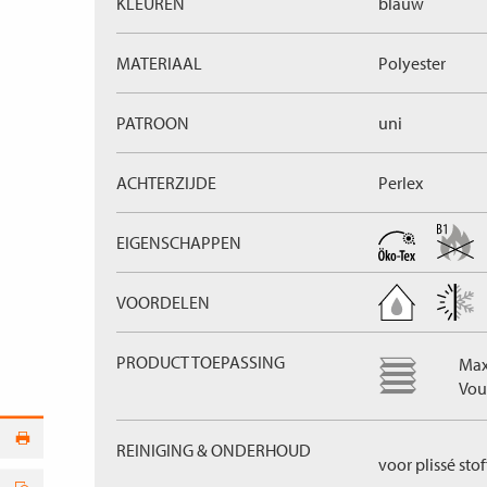
KLEUREN
blauw
MATERIAAL
Polyester
PATROON
uni
ACHTERZIJDE
Perlex
EIGENSCHAPPEN
VOORDELEN
PRODUCT TOEPASSING
Max
Vou
REINIGING & ONDERHOUD
voor plissé sto