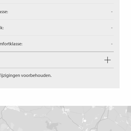
asse:
-
k:
-
fortklasse:
-
ijzigingen voorbehouden.