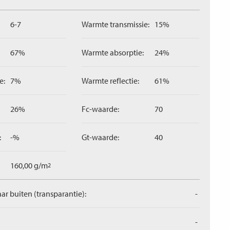
6-7
Warmte transmissie:
15%
67%
Warmte absorptie:
24%
e:
7%
Warmte reflectie:
61%
26%
Fc-waarde:
70
:
-%
Gt-waarde:
40
160,00 g/m
2
aar buiten (transparantie):
-
-