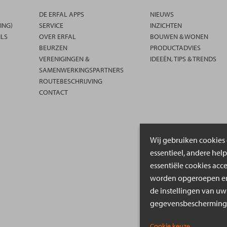
DE ERFAL APPS
NIEUWS
ING)
SERVICE
INZICHTEN
ILS
OVER ERFAL
BOUWEN & WONEN
BEURZEN
PRODUCTADVIES
VERENIGINGEN &
IDEEËN, TIPS & TRENDS
SAMENWERKINGSPARTNERS
ROUTEBESCHRIJVING
CONTACT
Wij gebruiken cookies 
essentieel, andere hel
essentiële cookies acc
worden opgeroepen en 
de instellingen van uw
gegevensbeschermings
Cookie keuze