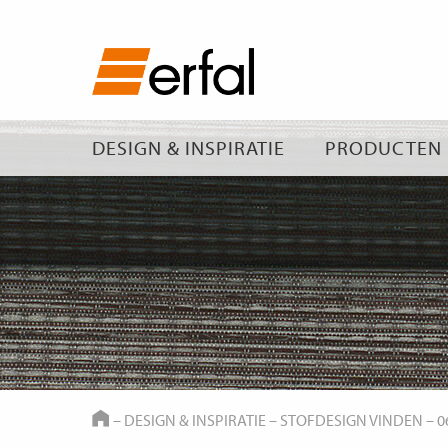
DESIGN & INSPIRATIE
PRODUCTEN
HOME
–
DESIGN & INSPIRATIE
–
STOFDESIGN VINDEN
–
0