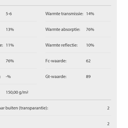
5-6
Warmte transmissie:
14%
13%
Warmte absorptie:
76%
e:
11%
Warmte reflectie:
10%
76%
Fc-waarde:
62
:
-%
Gt-waarde:
89
150,00 g/m
2
aar buiten (transparantie):
2
2