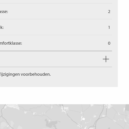
asse:
2
k:
1
fortklasse:
0
ijzigingen voorbehouden.