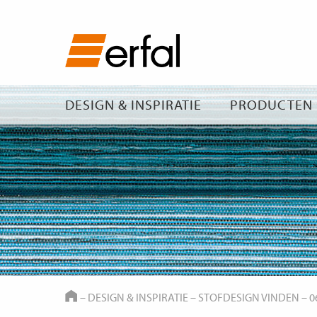
DESIGN & INSPIRATIE
PRODUCTEN
HOME
–
DESIGN & INSPIRATIE
–
STOFDESIGN VINDEN
–
0