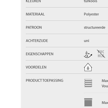
KLEUREN
turkoois
MATERIAAL
Polyester
PATROON
structureerde
ACHTERZIJDE
uni
EIGENSCHAPPEN
VOORDELEN
PRODUCT TOEPASSING
Max
Vou
Max