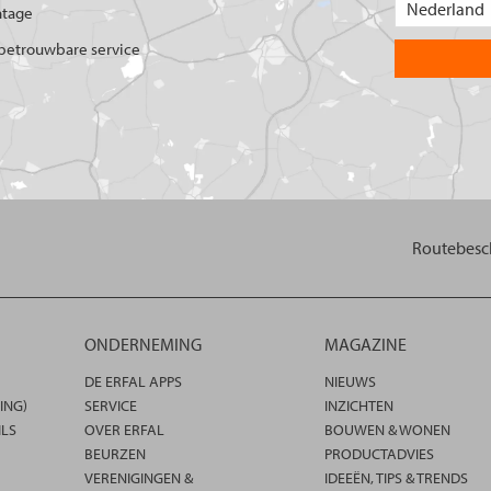
ntage
betrouwbare service
Routebesch
ONDERNEMING
MAGAZINE
DE ERFAL APPS
NIEUWS
ING)
SERVICE
INZICHTEN
ILS
OVER ERFAL
BOUWEN & WONEN
BEURZEN
PRODUCTADVIES
VERENIGINGEN &
IDEEËN, TIPS & TRENDS