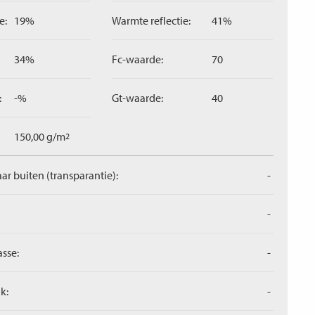
e:
19%
Warmte reflectie:
41%
34%
Fc-waarde:
70
:
-%
Gt-waarde:
40
150,00 g/m
2
aar buiten (transparantie):
-
-
asse:
-
k:
-