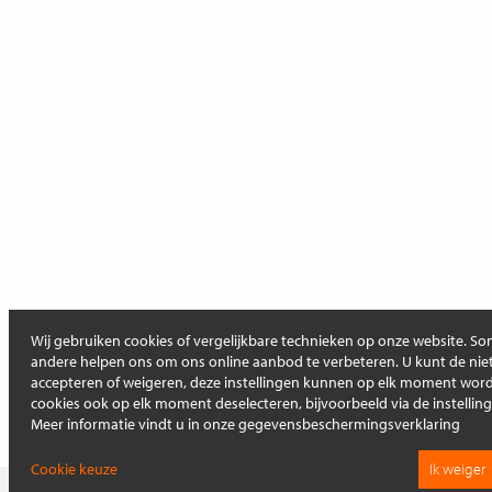
Wij gebruiken cookies of vergelijkbare technieken op onze website. Som
andere helpen ons om ons online aanbod te verbeteren. U kunt de niet
accepteren of weigeren, deze instellingen kunnen op elk moment wo
cookies ook op elk moment deselecteren, bijvoorbeeld via de instellin
Meer informatie vindt u in onze gegevensbeschermingsverklaring
Cookie keuze
Ik weiger
Op deze pagina