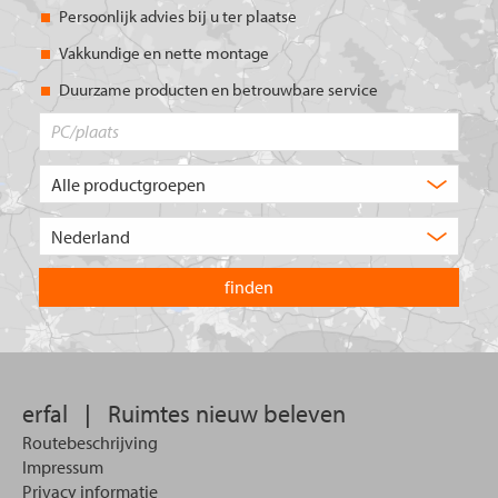
Persoonlijk advies bij u ter plaatse
Vakkundige en nette montage
Duurzame producten en betrouwbare service
PC/plaats
Welk
type
product
Kies
zoekt
het
u?
land
waarin
u
wilt
zoeken.
erfal
|
Ruimtes nieuw beleven
Routebeschrijving
Impressum
Privacy informatie