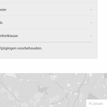
asse:
-
k:
-
fortklasse:
-
ijzigingen voorbehouden.