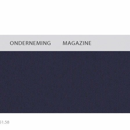
Ga
naar
inhoud
ONDERNEMING
MAGAZINE
51.58