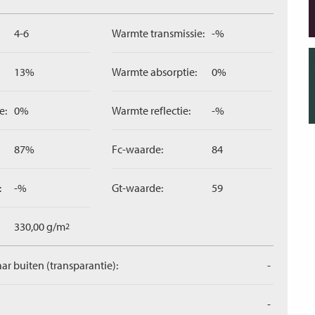
4-6
Warmte transmissie:
-%
13%
Warmte absorptie:
0%
e:
0%
Warmte reflectie:
-%
87%
Fc-waarde:
84
:
-%
Gt-waarde:
59
330,00 g/m
2
aar buiten (transparantie):
-
-