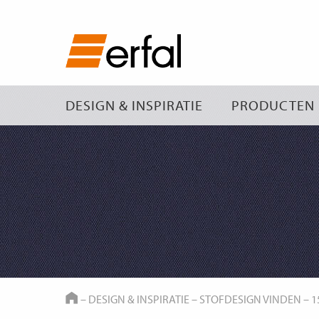
DESIGN & INSPIRATIE
PRODUCTEN
HOME
–
DESIGN & INSPIRATIE
–
STOFDESIGN VINDEN
–
1