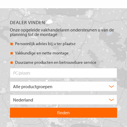
DEALER VINDEN
Onze opgeleide vakhandelaren ondersteunen u van de
planning tot de montage
Persoonlijk advies bij u ter plaatse
Vakkundige en nette montage
Duurzame producten en betrouwbare service
PC/plaats
Welk
type
product
Kies
zoekt
het
u?
land
waarin
u
wilt