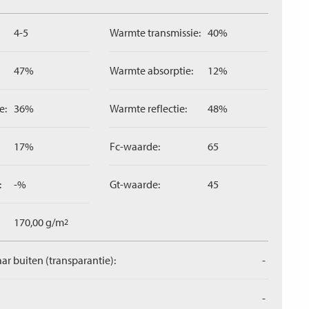
4-5
Warmte transmissie:
40%
47%
Warmte absorptie:
12%
e:
36%
Warmte reflectie:
48%
17%
Fc-waarde:
65
:
-%
Gt-waarde:
45
170,00 g/m
2
aar buiten (transparantie):
-
-