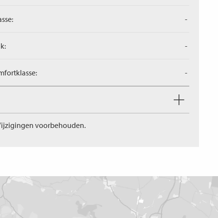
asse:
-
k:
-
fortklasse:
-
ijzigingen voorbehouden.