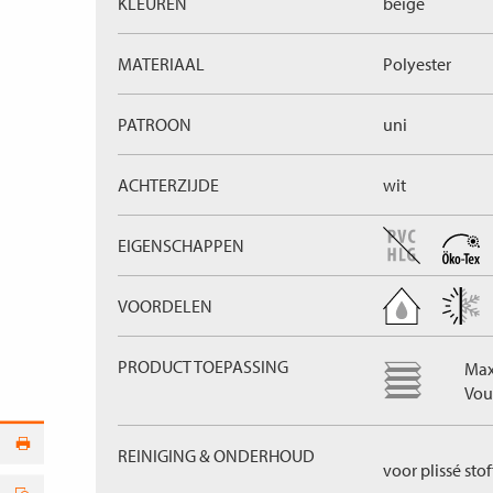
KLEUREN
beige
MATERIAAL
Polyester
PATROON
uni
ACHTERZIJDE
wit
EIGENSCHAPPEN
VOORDELEN
PRODUCT TOEPASSING
Max
Vou
REINIGING & ONDERHOUD
voor plissé sto