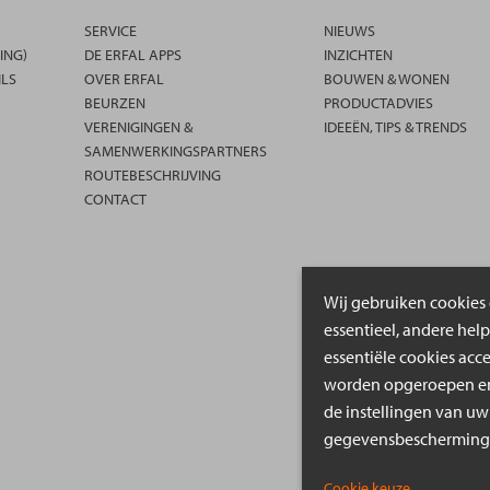
SERVICE
NIEUWS
ING)
DE ERFAL APPS
INZICHTEN
ILS
OVER ERFAL
BOUWEN & WONEN
BEURZEN
PRODUCTADVIES
VERENIGINGEN &
IDEEËN, TIPS & TRENDS
SAMENWERKINGSPARTNERS
ROUTEBESCHRIJVING
CONTACT
Wij gebruiken cookies 
essentieel, andere hel
essentiële cookies acc
worden opgeroepen en 
de instellingen van uw
gegevensbeschermings
Cookie keuze