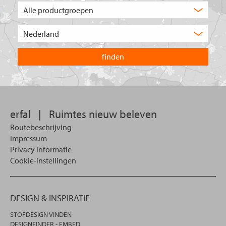
Welk
type
product
Kies
zoekt
het
u?
land
waarin
u
wilt
zoeken.
erfal
|
Ruimtes nieuw beleven
Routebeschrijving
Impressum
Privacy informatie
Cookie-instellingen
DESIGN & INSPIRATIE
STOFDESIGN VINDEN
DESIGNFINDER - EMBED