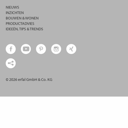
NIEUWS
INZICHTEN
BOUWEN & WONEN
PRODUCTADVIES
IDEEËN, TIPS & TRENDS
© 2026 erfal GmbH & Co. KG