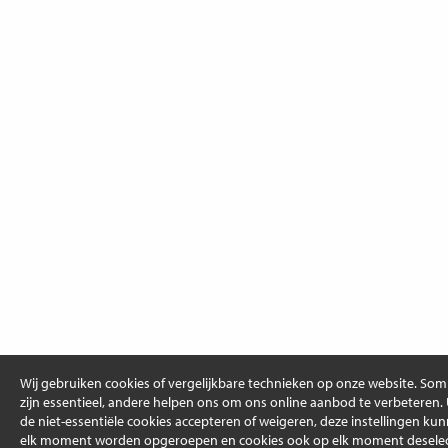
Wij gebruiken cookies of vergelijkbare technieken op onze website. So
zijn essentieel, andere helpen ons om ons online aanbod te verbeteren.
de niet-essentiële cookies accepteren of weigeren, deze instellingen ku
elk moment worden opgeroepen en cookies ook op elk moment deselec