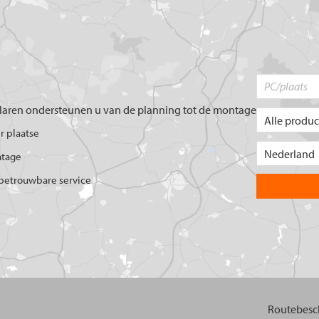
aren ondersteunen u van de planning tot de montage
er plaatse
ntage
betrouwbare service
Routebesch