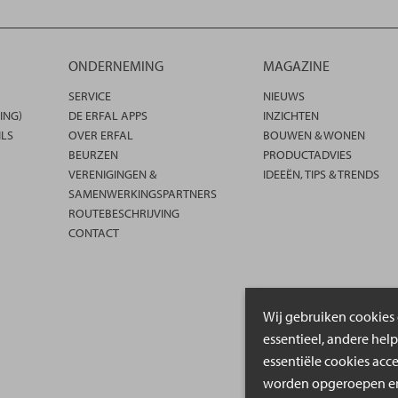
ONDERNEMING
MAGAZINE
SERVICE
NIEUWS
ING)
DE ERFAL APPS
INZICHTEN
ILS
OVER ERFAL
BOUWEN & WONEN
BEURZEN
PRODUCTADVIES
VERENIGINGEN &
IDEEËN, TIPS & TRENDS
SAMENWERKINGSPARTNERS
ROUTEBESCHRIJVING
CONTACT
Wij gebruiken cookies 
essentieel, andere hel
essentiële cookies acc
worden opgeroepen en 