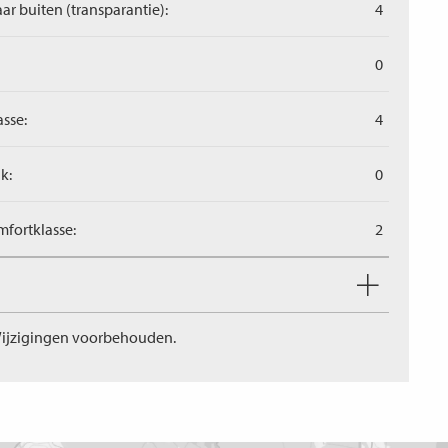
aar buiten (transparantie):
4
0
asse:
4
k:
0
fortklasse:
2
ijzigingen voorbehouden.