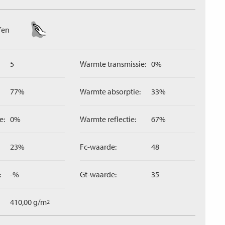
fen
5
Warmte transmissie:
0%
77%
Warmte absorptie:
33%
e:
0%
Warmte reflectie:
67%
23%
Fc-waarde:
48
:
-%
Gt-waarde:
35
410,00 g/m
2