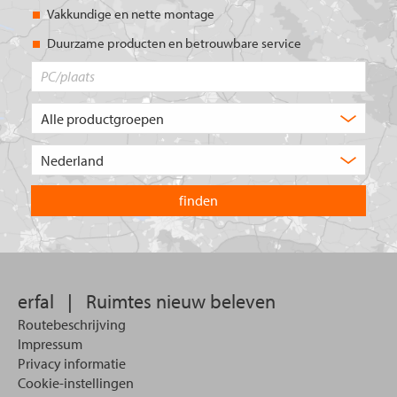
Vakkundige en nette montage
Duurzame producten en betrouwbare service
PC/plaats
Welk
type
product
Kies
zoekt
het
u?
land
waarin
u
wilt
zoeken.
erfal
|
Ruimtes nieuw beleven
Routebeschrijving
Impressum
Privacy informatie
Cookie-instellingen