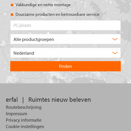
Vakkundige en nette montage
Duurzame producten en betrouwbare service
PC/plaats
Welk
type
product
Kies
zoekt
het
u?
land
waarin
u
wilt
zoeken.
erfal
|
Ruimtes nieuw beleven
Routebeschrijving
Impressum
Privacy informatie
Cookie-instellingen