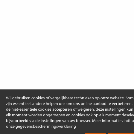
Wij gebruiken cookies of vergelijkbare technieken op onze website. So
zijn essentieel, andere helpen ons om ons online aanbod te verbeteren.
de niet-essentiële cookies accepteren of weigeren, deze instellingen ku
elk moment worden opgeroepen en cookies ook op elk moment deselec
bijvoorbeeld via de instellingen van uw browser. Meer informatie vindt u
onze gegevensbeschermingsverklaring