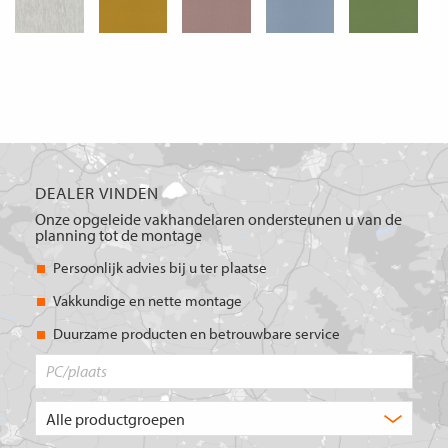
DEALER VINDEN
Onze opgeleide vakhandelaren ondersteunen u van de
planning tot de montage
Persoonlijk advies bij u ter plaatse
Vakkundige en nette montage
Duurzame producten en betrouwbare service
PC/plaats
Welk
type
product