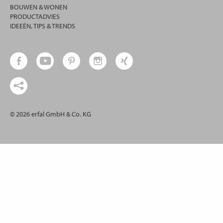
BOUWEN & WONEN
PRODUCTADVIES
IDEEËN, TIPS & TRENDS
© 2026 erfal GmbH & Co. KG