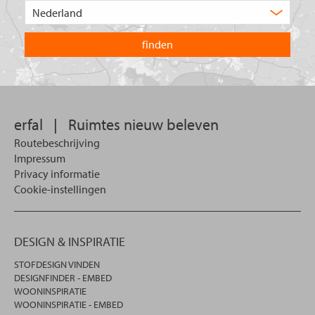
Kies
zoekt
het
u?
land
waarin
u
wilt
zoeken.
erfal
|
Ruimtes nieuw beleven
Routebeschrijving
Impressum
Privacy informatie
Cookie-instellingen
DESIGN & INSPIRATIE
STOFDESIGN VINDEN
DESIGNFINDER - EMBED
WOONINSPIRATIE
WOONINSPIRATIE - EMBED