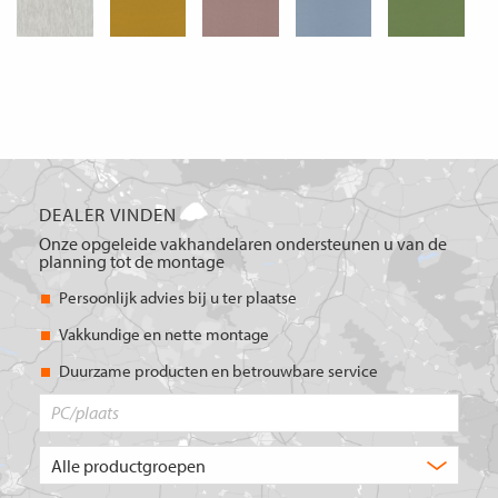
DEALER VINDEN
Onze opgeleide vakhandelaren ondersteunen u van de
planning tot de montage
Persoonlijk advies bij u ter plaatse
Vakkundige en nette montage
Duurzame producten en betrouwbare service
PC/plaats
Welk
type
product