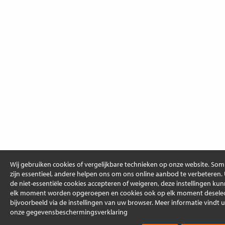
Wij gebruiken cookies of vergelijkbare technieken op onze website. So
zijn essentieel, andere helpen ons om ons online aanbod te verbeteren.
de niet-essentiële cookies accepteren of weigeren, deze instellingen ku
elk moment worden opgeroepen en cookies ook op elk moment deselec
bijvoorbeeld via de instellingen van uw browser. Meer informatie vindt u
onze gegevensbeschermingsverklaring