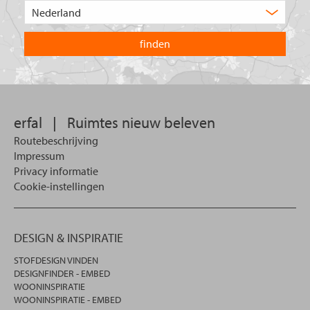
Kies
zoekt
het
u?
land
waarin
u
wilt
zoeken.
erfal
|
Ruimtes nieuw beleven
Routebeschrijving
Impressum
Privacy informatie
Cookie-instellingen
DESIGN & INSPIRATIE
STOFDESIGN VINDEN
DESIGNFINDER - EMBED
WOONINSPIRATIE
WOONINSPIRATIE - EMBED