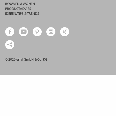
BOUWEN & WONEN
PRODUCTADVIES
IDEEËN, TIPS & TRENDS
© 2026 erfal GmbH & Co. KG