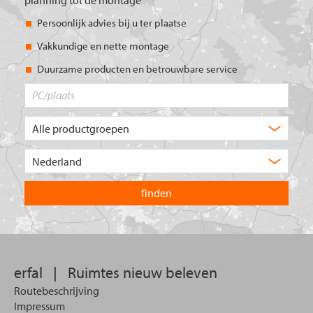
Persoonlijk advies bij u ter plaatse
Vakkundige en nette montage
Duurzame producten en betrouwbare service
PC/plaats
Welk
type
product
Kies
zoekt
het
u?
land
waarin
u
wilt
zoeken.
erfal
|
Ruimtes nieuw beleven
Routebeschrijving
Impressum