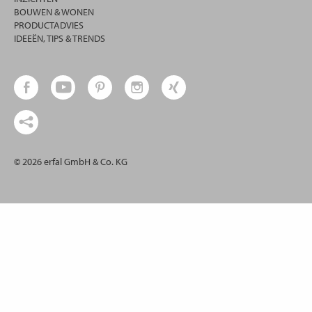
BOUWEN & WONEN
PRODUCTADVIES
IDEEËN, TIPS & TRENDS
© 2026 erfal GmbH & Co. KG