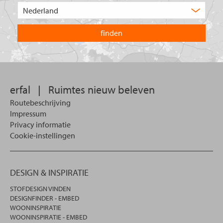
product
Kies
zoekt
het
u?
land
waarin
u
wilt
zoeken.
erfal
|
Ruimtes nieuw beleven
Routebeschrijving
Impressum
Privacy informatie
Cookie-instellingen
DESIGN & INSPIRATIE
STOFDESIGN VINDEN
DESIGNFINDER - EMBED
WOONINSPIRATIE
WOONINSPIRATIE - EMBED