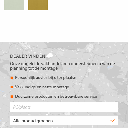
DEALER VINDEN
Onze opgeleide vakhandelaren ondersteunen u van de
planning tot de montage
Persoonlijk advies bij u ter plaatse
Vakkundige en nette montage
Duurzame producten en betrouwbare service
PC/plaats
Welk
type