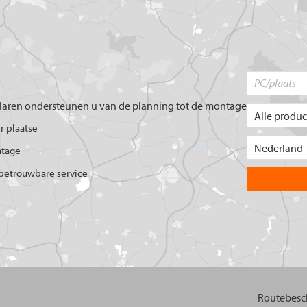
aren ondersteunen u van de planning tot de montage
er plaatse
ntage
betrouwbare service
Routebesch