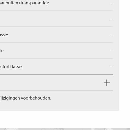
aar buiten (transparantie):
-
-
asse:
-
k:
-
fortklasse:
-
ijzigingen voorbehouden.