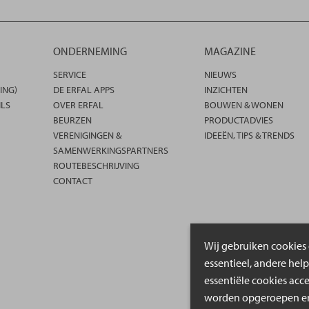
ONDERNEMING
MAGAZINE
SERVICE
NIEUWS
ING)
DE ERFAL APPS
INZICHTEN
ILS
OVER ERFAL
BOUWEN & WONEN
BEURZEN
PRODUCTADVIES
VERENIGINGEN &
IDEEËN, TIPS & TRENDS
SAMENWERKINGSPARTNERS
ROUTEBESCHRIJVING
CONTACT
Wij gebruiken cookies 
essentieel, andere hel
essentiële cookies acc
worden opgeroepen en 