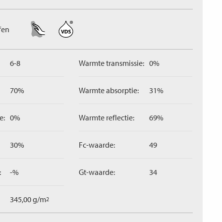
fen
6-8
Warmte transmissie:
0%
70%
Warmte absorptie:
31%
e:
0%
Warmte reflectie:
69%
30%
Fc-waarde:
49
:
-%
Gt-waarde:
34
345,00 g/m
2