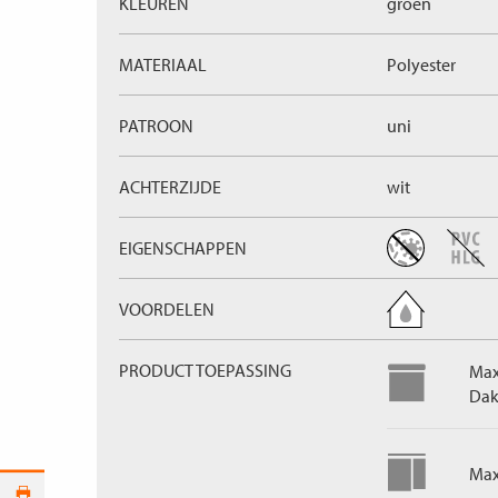
KLEUREN
groen
MATERIAAL
Polyester
PATROON
uni
ACHTERZIJDE
wit
EIGENSCHAPPEN
VOORDELEN
PRODUCT TOEPASSING
Max
Dak
Max