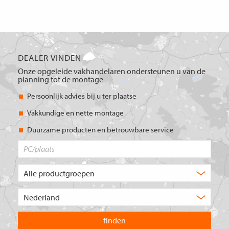
DEALER VINDEN
Onze opgeleide vakhandelaren ondersteunen u van de
planning tot de montage
Persoonlijk advies bij u ter plaatse
Vakkundige en nette montage
Duurzame producten en betrouwbare service
PC/plaats
Welk
type
product
Kies
zoekt
het
u?
land
waarin