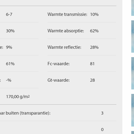
6-7
Warmte transmissie:
10%
30%
Warmte absorptie:
62%
e:
9%
Warmte reflectie:
28%
61%
Fc-waarde:
81
:
-%
Gt-waarde:
28
170,00 g/m
2
aar buiten (transparantie):
3
0