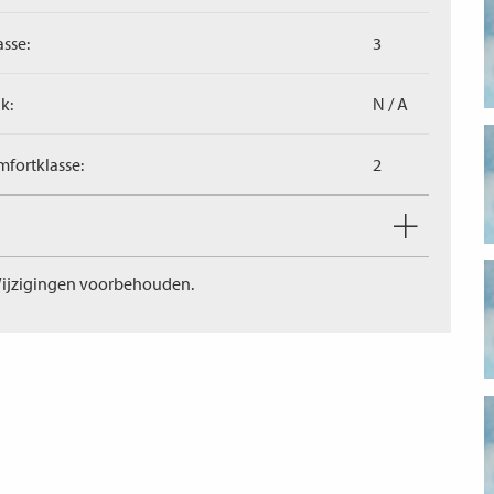
asse:
3
k:
N / A
fortklasse:
2
ijzigingen voorbehouden.