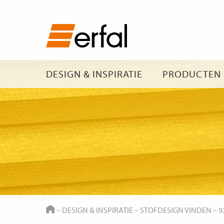
DESIGN & INSPIRATIE
PRODUCTEN
HOME
–
DESIGN & INSPIRATIE
–
STOFDESIGN VINDEN
–
9