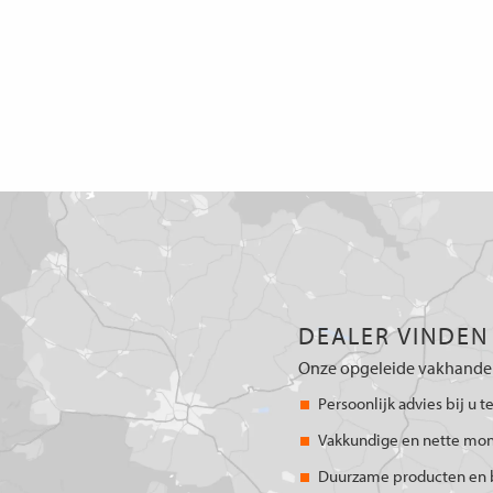
DEALER VINDEN
Onze opgeleide vakhandel
Persoonlijk advies bij u t
Vakkundige en nette mo
Duurzame producten en 