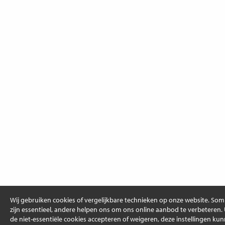
Wij gebruiken cookies of vergelijkbare technieken op onze website. So
zijn essentieel, andere helpen ons om ons online aanbod te verbeteren.
de niet-essentiële cookies accepteren of weigeren, deze instellingen ku