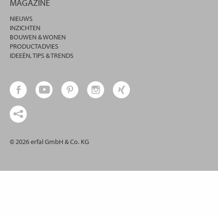
MAGAZINE
NIEUWS
INZICHTEN
BOUWEN & WONEN
PRODUCTADVIES
IDEEËN, TIPS & TRENDS
© 2026 erfal GmbH & Co. KG