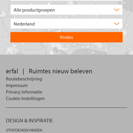
Welk
type
product
Kies
zoekt
het
u?
land
waarin
u
wilt
zoeken.
erfal
|
Ruimtes nieuw beleven
Routebeschrijving
Impressum
Privacy informatie
Cookie-instellingen
DESIGN & INSPIRATIE
STOFDESIGN VINDEN