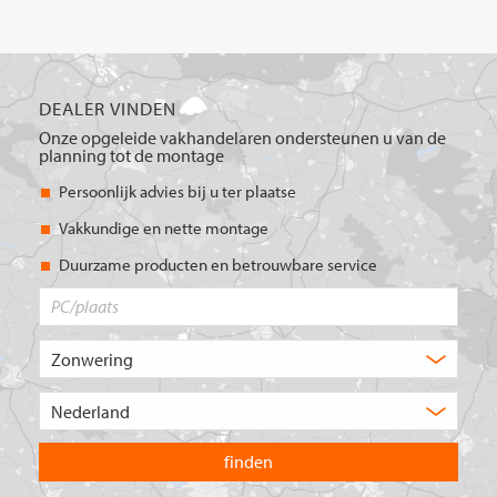
DEALER VINDEN
Onze opgeleide vakhandelaren ondersteunen u van de
planning tot de montage
Persoonlijk advies bij u ter plaatse
Vakkundige en nette montage
Duurzame producten en betrouwbare service
PC/plaats
Welk
type
product
Kies
zoekt
het
u?
land
waarin
u