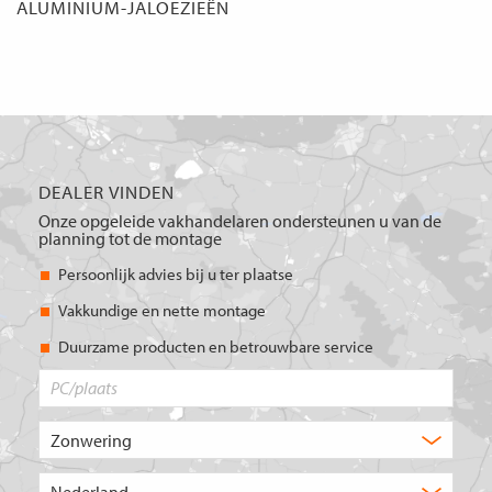
ALUMINIUM-JALOEZIEËN
DEALER VINDEN
Onze opgeleide vakhandelaren ondersteunen u van de
planning tot de montage
Persoonlijk advies bij u ter plaatse
Vakkundige en nette montage
Duurzame producten en betrouwbare service
PC/plaats
Welk
type
product
Kies
zoekt